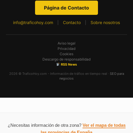
Página de Contacto
info@traficohoy.com
|
Contacto
|
Sobre nosotros
Aviso legal
Privacidad
Cookies
Descargo de responsabilidad
RSS News
2026 © TraficoHoy.com - Información de tráfico en tiempo real ·
SEO para
negocios
¿Necesitas información de otra zona?
Ver el mapa de todas
las provincias de España