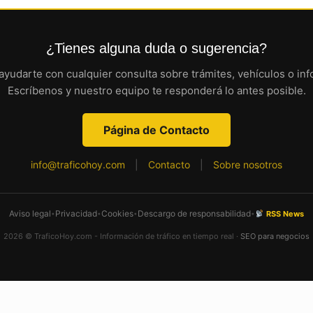
¿Tienes alguna duda o sugerencia?
yudarte con cualquier consulta sobre trámites, vehículos o inf
Escríbenos y nuestro equipo te responderá lo antes posible.
Página de Contacto
info@traficohoy.com
|
Contacto
|
Sobre nosotros
Aviso legal
Privacidad
Cookies
Descargo de responsabilidad
RSS News
•
•
•
•
2026 © TraficoHoy.com - Información de tráfico en tiempo real ·
SEO para negocios