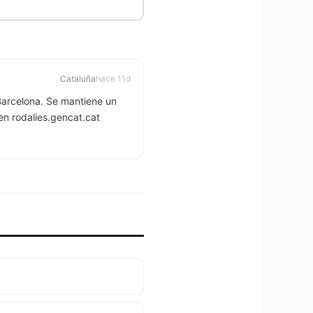
Cataluña
hace 11d
 Barcelona. Se mantiene un
en rodalies.gencat.cat