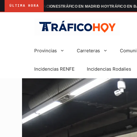
ÚLTIMA HORA
MADRID MANIFESTACIONES
TRÁFICO EN MADRID HOY
TRÁFICO EN BARC
Saltar
al
contenido
Provincias
Carreteras
Comuni
Incidencias RENFE
Incidencias Rodalies