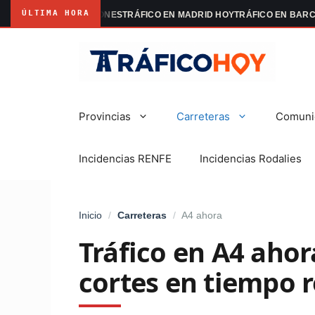
ÚLTIMA HORA
MANIFESTACIONES
TRÁFICO EN MADRID HOY
TRÁFICO EN BARCELONA H
Saltar
al
contenido
Provincias
Carreteras
Comuni
Incidencias RENFE
Incidencias Rodalies
Inicio
/
Carreteras
/
A4 ahora
Tráfico en A4 ahor
cortes en tiempo r