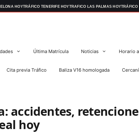
OY
TRÁFICO TENERIFE HOY
TRAFICO LAS PALMAS HOY
TRÁFICO EN VALEN
dades
Última Matrícula
Noticias
Horario 
Cita previa Tráfico
Baliza V16 homologada
Cercaní
a: accidentes, retencion
eal hoy