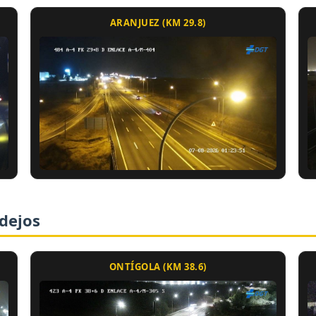
ARANJUEZ (KM 29.8)
idejos
ONTÍGOLA (KM 38.6)