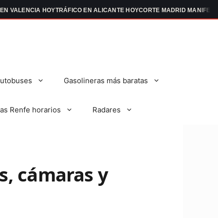
CIA HOY
TRÁFICO EN ALICANTE HOY
CORTE MADRID MANIFESTACIONES
autobuses
Gasolineras más baratas
as Renfe horarios
Radares
es, cámaras y