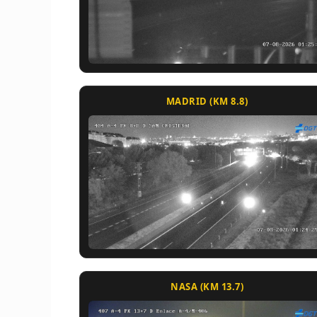
MADRID (KM 8.8)
NASA (KM 13.7)