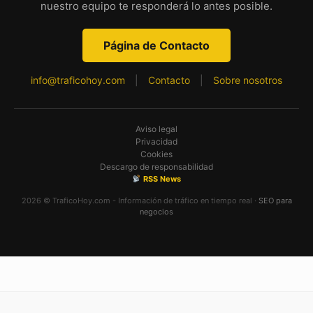
nuestro equipo te responderá lo antes posible.
Página de Contacto
info@traficohoy.com
|
Contacto
|
Sobre nosotros
Aviso legal
Privacidad
Cookies
Descargo de responsabilidad
RSS News
2026 © TraficoHoy.com - Información de tráfico en tiempo real ·
SEO para
negocios