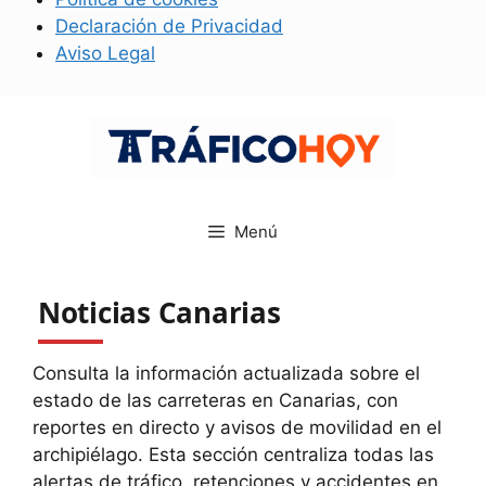
Declaración de Privacidad
Aviso Legal
Saltar
al
contenido
Menú
Noticias Canarias
Consulta la información actualizada sobre el
estado de las carreteras en Canarias, con
reportes en directo y avisos de movilidad en el
archipiélago. Esta sección centraliza todas las
alertas de tráfico, retenciones y accidentes en