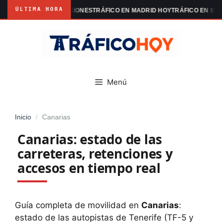
ÚLTIMA HORA
MADRID MANIFESTACIONES
TRÁFICO EN MADRID HOY
TRÁFICO EN BARC
Saltar
al
contenido
Menú
Inicio
/
Canarias
Canarias: estado de las
carreteras, retenciones y
accesos en tiempo real
Guía completa de movilidad en
Canarias
:
estado de las autopistas de Tenerife (TF-5 y