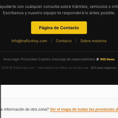
yudarte con cualquier consulta sobre trámites, vehículos o inf
Escríbenos y nuestro equipo te responderá lo antes posible.
Página de Contacto
info@traficohoy.com
|
Contacto
|
Sobre nosotros
Aviso legal
Privacidad
Cookies
Descargo de responsabilidad
RSS News
•
•
•
•
2026 © TraficoHoy.com - Información de tráfico en tiempo real ·
SEO para negocios
s información de otra zona?
Ver el mapa de todas las provincias 