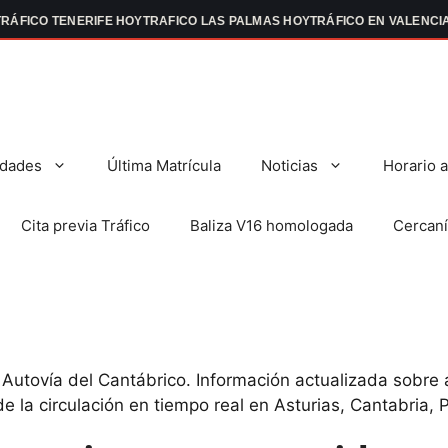
ÁFICO TENERIFE HOY
TRAFICO LAS PALMAS HOY
TRÁFICO EN VALENCIA
dades
Última Matrícula
Noticias
Horario 
Cita previa Tráfico
Baliza V16 homologada
Cercaní
a Autovía del Cantábrico. Información actualizada sobre 
e la circulación en tiempo real en Asturias, Cantabria, P