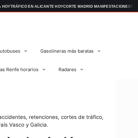
 HOY
TRÁFICO EN ALICANTE HOY
CORTE MADRID MANIFESTACIONES
TRÁF
autobuses
Gasolineras más baratas
as Renfe horarios
Radares
accidentes, retenciones, cortes de tráfico,
aís Vasco y Galicia.