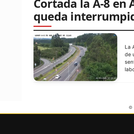
Cortada la A-8 en 
queda interrumpida
La 
de 
sen
lab
©