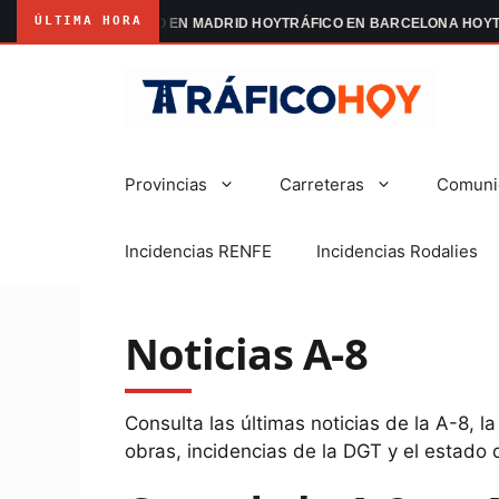
ÚLTIMA HORA
FESTACIONES
TRÁFICO EN MADRID HOY
TRÁFICO EN BARCELONA HOY
TR
Saltar
al
contenido
Provincias
Carreteras
Comuni
Incidencias RENFE
Incidencias Rodalies
Noticias A-8
Consulta las últimas noticias de la A-8, l
obras, incidencias de la DGT y el estado d