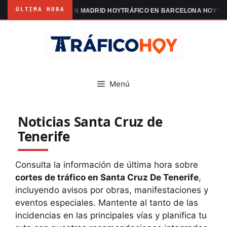
ÚLTIMA HORA
ONES
TRÁFICO EN MADRID HOY
TRÁFICO EN BARCELONA HOY
TRÁFICO TE
Saltar
al
contenido
Menú
Noticias Santa Cruz de
Tenerife
Consulta la información de última hora sobre
cortes de tráfico en Santa Cruz De Tenerife
,
incluyendo avisos por obras, manifestaciones y
eventos especiales. Mantente al tanto de las
incidencias en las principales vías y planifica tu