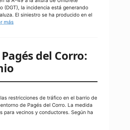
en la A-49 a la altura de Umbrete
co (DGT), la incidencia está generando
luza. El siniestro se ha producido en el
er más
e Pagés del Corro:
nio
las restricciones de tráfico en el barrio de
l entorno de Pagés del Corro. La medida
es para vecinos y conductores. Según ha