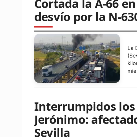
Cortada la A-66 en
desvío por la N-63
La 
(Se
kil
mie
Interrumpidos los
Jerónimo: afectado
Sevilla