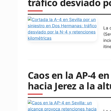
tráfico desviado p
La 
(Se
inc
iti
Caos en la AP-4 en
hacia Jerez a la a