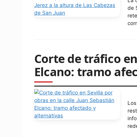
La 
de 
ret
cor
Corte de tráfico en
Elcano: tramo afec
Los
res
inf
red