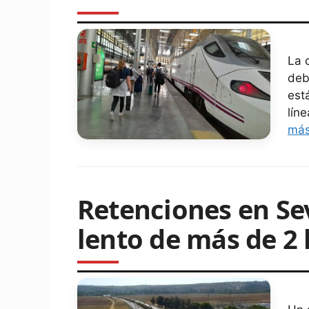
La 
deb
est
lín
má
Retenciones en Sev
lento de más de 2