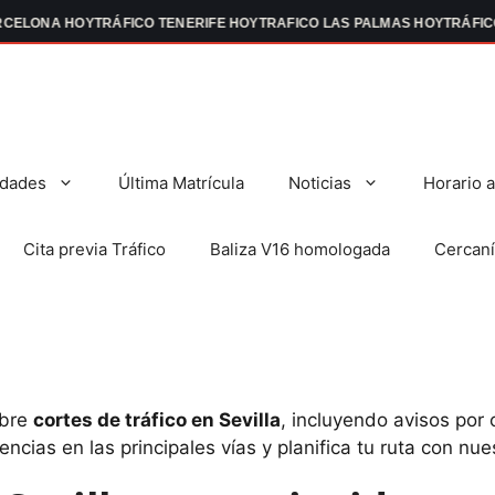
ONA HOY
TRÁFICO TENERIFE HOY
TRAFICO LAS PALMAS HOY
TRÁFICO EN
dades
Última Matrícula
Noticias
Horario 
Cita previa Tráfico
Baliza V16 homologada
Cercaní
obre
cortes de tráfico en Sevilla
, incluyendo avisos por
dencias en las principales vías y planifica tu ruta con 