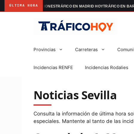
ÚLTIMA HORA
DRID MANIFESTACIONES
TRÁFICO EN MADRID HOY
TRÁFICO EN BARCEL
Saltar
al
contenido
Provincias
Carreteras
Comuni
Incidencias RENFE
Incidencias Rodalies
Noticias Sevilla
Consulta la información de última hora s
especiales. Mantente al tanto de las inci