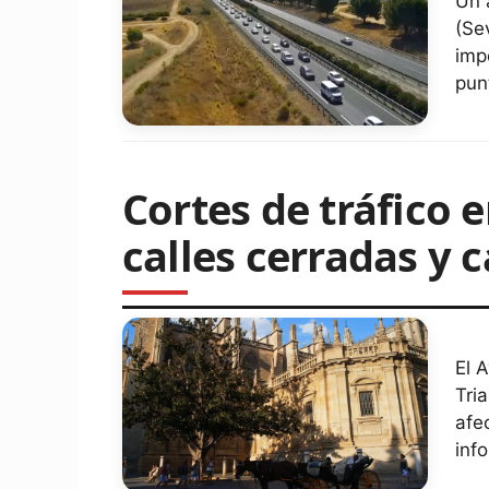
Un 
(Se
imp
pun
Cortes de tráfico e
calles cerradas y 
El 
Tri
afe
inf