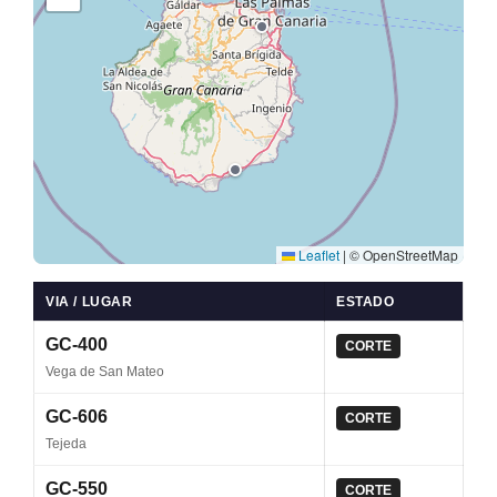
Leaflet
|
© OpenStreetMap
VIA / LUGAR
ESTADO
GC-400
CORTE
Vega de San Mateo
GC-606
CORTE
Tejeda
GC-550
CORTE