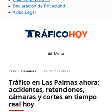
Declaración de Privacidad
Aviso Legal
Saltar
al
contenido
Menú
Inicio
/
Canarias
/
Las Palmas ahora
Tráfico en Las Palmas ahora:
accidentes, retenciones,
cámaras y cortes en tiempo
real hoy