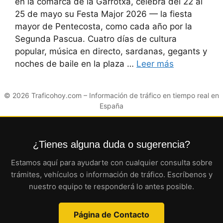
en la comarca de la Garrotxa, celebra del 22 al
25 de mayo su Festa Major 2026 — la fiesta
mayor de Pentecosta, como cada año por la
Segunda Pascua. Cuatro días de cultura
popular, música en directo, sardanas, gegants y
noches de baile en la plaza …
Leer más
© 2026
Traficohoy.com
– Información de tráfico en tiempo real en
España
¿Tienes alguna duda o sugerencia?
Estamos aquí para ayudarte con cualquier consulta sobre
trámites, vehículos o información de tráfico. Escríbenos y
nuestro equipo te responderá lo antes posible.
Página de Contacto