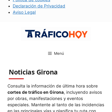
Declaración de Privacidad
Aviso Legal
Saltar
al
contenido
Menú
Noticias Girona
Consulta la información de última hora sobre
cortes de tráfico en Girona
, incluyendo avisos
por obras, manifestaciones y eventos
especiales. Mantente al tanto de las incidencias
en las principales vías y planifica tu ruta con