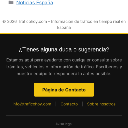
Categorías
Noticias España
© 2026
Traficohoy.com
– Información de tráfico en tiempo real en
España
¿Tienes alguna duda o sugerencia?
Estamos aquí para ayudarte con cualquier consulta sobre
trámites, vehículos o información de tráfico. Escríbenos y
nuestro equipo te responderá lo antes posible.
Página de Contacto
info@traficohoy.com
|
Contacto
|
Sobre nosotros
Aviso legal