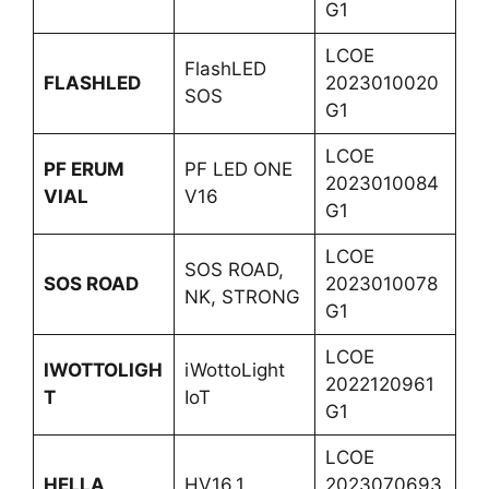
G1
LCOE
FlashLED
FLASHLED
2023010020
SOS
G1
LCOE
PF ERUM
PF LED ONE
2023010084
VIAL
V16
G1
LCOE
SOS ROAD,
SOS ROAD
2023010078
NK, STRONG
G1
LCOE
IWOTTOLIGH
iWottoLight
2022120961
T
IoT
G1
LCOE
HELLA
HV16.1
2023070693