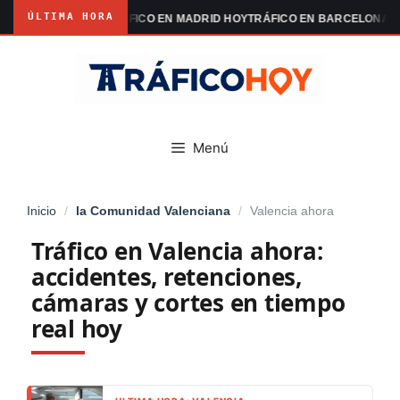
ÚLTIMA HORA
ACIONES
TRÁFICO EN MADRID HOY
TRÁFICO EN BARCELONA HOY
TRÁFIC
Saltar
al
contenido
Menú
Inicio
/
la Comunidad Valenciana
/
Valencia ahora
Tráfico en Valencia ahora:
accidentes, retenciones,
cámaras y cortes en tiempo
real hoy