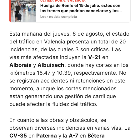
ULTIMA HORA: VALENCIA
Huelga de Renfe el 15 de julio: estos son
los trenes que podrían cancelarse y los
servicios mínimos
Leer noticia completa
Esta mañana del jueves, 6 de agosto, el estado
del tráfico en Valencia presenta un total de 20
incidencias, de las cuales 3 son críticas. Las
vías más afectadas incluyen la
V-21
en
Alboraia
y
Albuixech
, donde hay cortes en los
kilómetros 16.47 y 10.39, respectivamente. No
se registran accidentes ni retenciones en este
momento, aunque los cortes mencionados
están generando una gestión de carril que
puede afectar la fluidez del tráfico.
En cuanto a las obras y obstáculos, se
observan diversas incidencias en varias vías. La
CV-35
en
Paterna
y la
A-7
en
Bétera