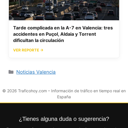
Tarde complicada en la A-7 en Valencia: tres
accidentes en Puçol, Aldaia y Torrent
dificultan la circulación
VER REPORTE →
Categorías
Noticias Valencia
© 2026
Traficohoy.com
– Información de tráfico en tiempo real en
España
¿Tienes alguna duda o sugerencia?