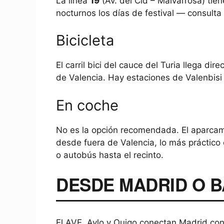
La línea
19
(Av. del Cid – Malvarrosa) tien
nocturnos los días de festival — consulta 
Bicicleta
El carril bici del cauce del Turia llega di
de Valencia. Hay estaciones de Valenbisi 
En coche
No es la opción recomendada. El aparcamie
desde fuera de Valencia, lo más práctico 
o autobús hasta el recinto.
DESDE MADRID O 
El AVE, Avlo y Ouigo conectan Madrid con 