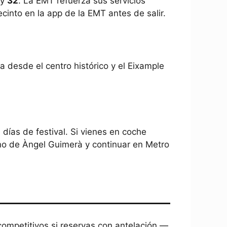
y
32
. La EMT refuerza sus servicios
cinto en la app de la EMT antes de salir.
da desde el centro histórico y el Eixample
días de festival. Si vienes en coche
rno de Àngel Guimerà y continuar en Metro
competitivos si reservas con antelación —