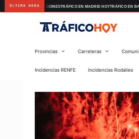
ÚLTIMA HORA
DRID MANIFESTACIONES
TRÁFICO EN MADRID HOY
TRÁFICO EN BARCEL
Saltar
al
contenido
Provincias
Carreteras
Comuni
Incidencias RENFE
Incidencias Rodalies