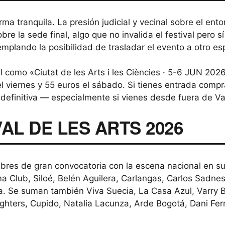
a tranquila. La presión judicial y vecinal sobre el entor
bre la sede final, algo que no invalida el festival pero s
mplando la posibilidad de trasladar el evento a otro es
al como «Ciutat de les Arts i les Ciències · 5-6 JUN 2
 viernes y 55 euros el sábado. Si tienes entrada compra
n definitiva — especialmente si vienes desde fuera de Va
AL DE LES ARTS 2026
mbres de gran convocatoria con la escena nacional en s
lub, Siloé, Belén Aguilera, Carlangas, Carlos Sadness, 
ta. Se suman también Viva Suecia, La Casa Azul, Varry 
 Fighters, Cupido, Natalia Lacunza, Arde Bogotá, Dani F