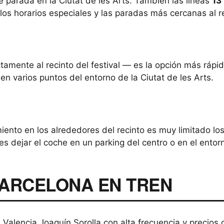
e parada en la Ciutat de les Arts. También las líneas
13
los horarios especiales y las paradas más cercanas al re
rectamente al recinto del festival — es la opción más rápi
en varios puntos del entorno de la Ciutat de les Arts.
nto en los alrededores del recinto es muy limitado los 
es dejar el coche en un parking del centro o en el ento
BARCELONA EN TREN
Valencia Joaquín Sorolla con alta frecuencia y precios 