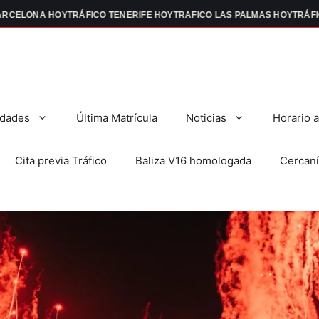
ONA HOY
TRÁFICO TENERIFE HOY
TRAFICO LAS PALMAS HOY
TRÁFICO EN
dades
Última Matrícula
Noticias
Horario 
Cita previa Tráfico
Baliza V16 homologada
Cercaní