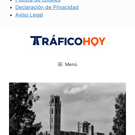
Declaración de Privacidad
Aviso Legal
Saltar
al
contenido
Menú