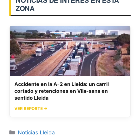
NOTICIAS DE INTERÉS EN ESTA
ZONA
Accidente en la A-2 en Lleida: un carril
cortado y retenciones en Vila-sana en
sentido Lleida
VER REPORTE →
Categorías
Noticias Lleida