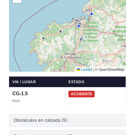
Leaflet
|
© OpenStreetMap
VIA / LUGAR
ESTADO
CG-1.5
ACCIDENTE
Rois
Obstaculos en calzada (5)