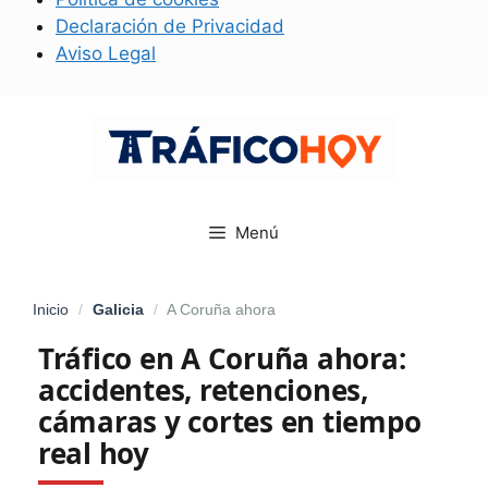
Declaración de Privacidad
Aviso Legal
Saltar
al
contenido
Menú
Inicio
/
Galicia
/
A Coruña ahora
Tráfico en A Coruña ahora:
accidentes, retenciones,
cámaras y cortes en tiempo
real hoy