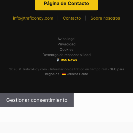
Página de Contacto
info@traficohoy.com
|
Contacto
|
Sobre nosotros
Aviso legal
Privacidad
Cookies
Descargo de responsabilidad
RSS News
2026 © TraficoHoy.com - Información de tráfico en tiempo real ·
SEO para
negocios
·
Verkehr Heute
Gestionar consentimiento
✕
Alertas de tráfico en tiempo real
Sal sin sorpresas.