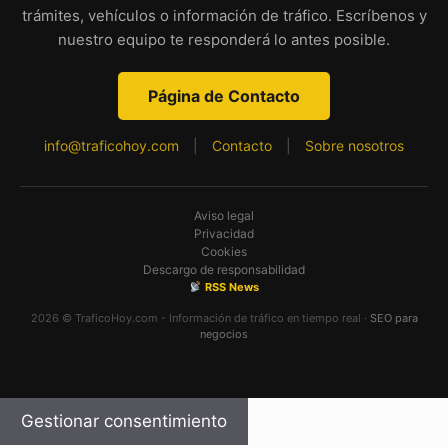
trámites, vehículos o información de tráfico. Escríbenos y
nuestro equipo te responderá lo antes posible.
Página de Contacto
info@traficohoy.com
|
Contacto
|
Sobre nosotros
Aviso legal
Privacidad
Cookies
Descargo de responsabilidad
RSS News
2026 © TraficoHoy.com - Información de tráfico en tiempo real ·
SEO para
negocios
Gestionar consentimiento