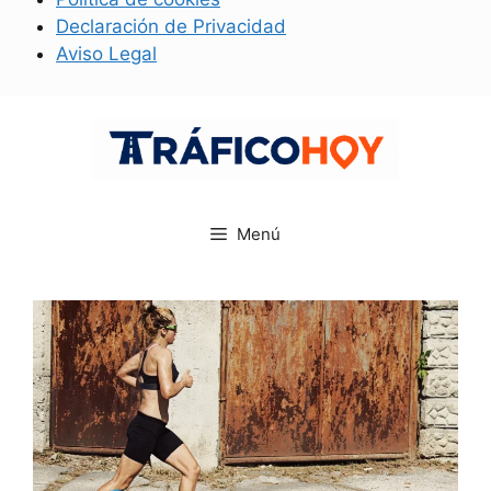
Declaración de Privacidad
Aviso Legal
Saltar
al
contenido
Menú