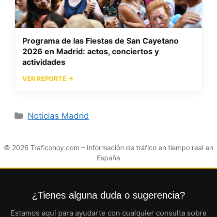
Programa de las Fiestas de San Cayetano
2026 en Madrid: actos, conciertos y
actividades
VER REPORTE →
Categorías
Noticias Madrid
© 2026
Traficohoy.com
– Información de tráfico en tiempo real en
España
¿Tienes alguna duda o sugerencia?
Estamos aquí para ayudarte con cualquier consulta sobre