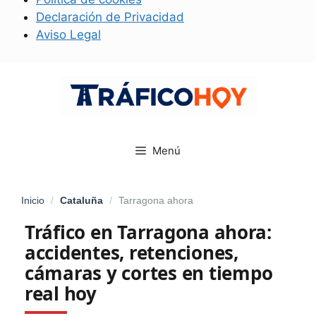
Declaración de Privacidad
Aviso Legal
Saltar
al
contenido
Menú
Inicio
/
Cataluña
/
Tarragona ahora
Tráfico en Tarragona ahora:
accidentes, retenciones,
cámaras y cortes en tiempo
real hoy