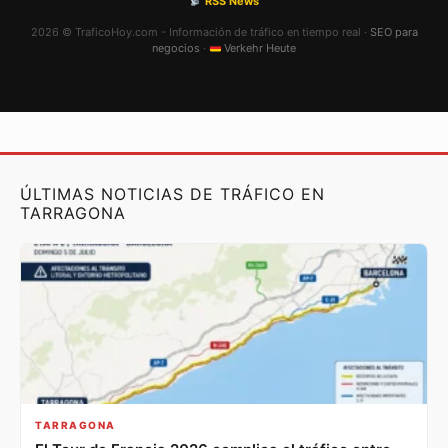
RSS News
2026 © TraficoHoy.com - Información de tráfico en tiempo real ·
SEO para
negocios
·
Verkehr Heute
ÚLTIMAS NOTICIAS DE TRÁFICO EN
TARRAGONA
TARRAGONA