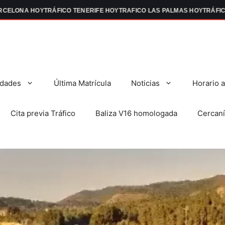
NA HOY
TRÁFICO TENERIFE HOY
TRAFICO LAS PALMAS HOY
TRÁFICO EN 
dades
Última Matrícula
Noticias
Horario 
Cita previa Tráfico
Baliza V16 homologada
Cercaní