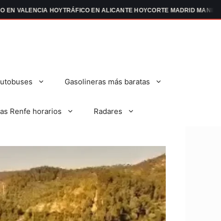
VALENCIA HOY
TRÁFICO EN ALICANTE HOY
CORTE MADRID MANIFESTACI
autobuses
Gasolineras más baratas
as Renfe horarios
Radares