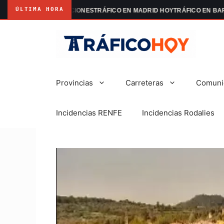
ÚLTIMA HORA
RID MANIFESTACIONES
TRÁFICO EN MADRID HOY
TRÁFICO EN BARCELO
Saltar
al
contenido
Provincias
Carreteras
Comuni
Incidencias RENFE
Incidencias Rodalies