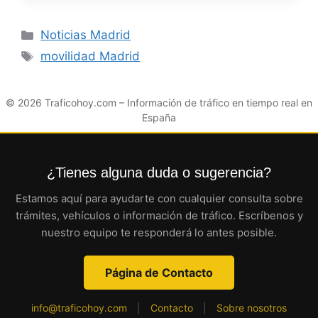
Categorías
Noticias Madrid
Etiquetas
movilidad Madrid
© 2026
Traficohoy.com
– Información de tráfico en tiempo real en
España
¿Tienes alguna duda o sugerencia?
Estamos aquí para ayudarte con cualquier consulta sobre
trámites, vehículos o información de tráfico. Escríbenos y
nuestro equipo te responderá lo antes posible.
Página de Contacto
info@traficohoy.com
|
Contacto
|
Sobre nosotros