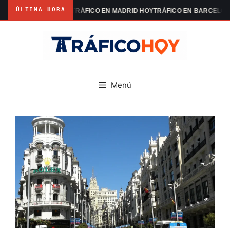
ÚLTIMA HORA
ANIFESTACIONES
TRÁFICO EN MADRID HOY
TRÁFICO EN BARCELONA H
Saltar
al
contenido
Menú