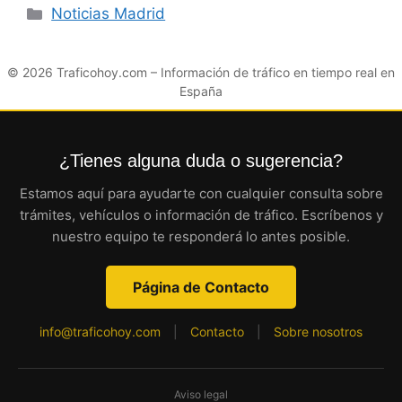
Categorías
Noticias Madrid
© 2026
Traficohoy.com
– Información de tráfico en tiempo real en
España
¿Tienes alguna duda o sugerencia?
Estamos aquí para ayudarte con cualquier consulta sobre
trámites, vehículos o información de tráfico. Escríbenos y
nuestro equipo te responderá lo antes posible.
Página de Contacto
info@traficohoy.com
|
Contacto
|
Sobre nosotros
Aviso legal