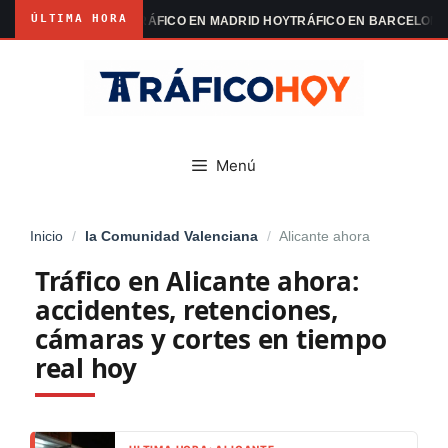
ÚLTIMA HORA
ESTACIONES
TRÁFICO EN MADRID HOY
TRÁFICO EN BARCELONA HOY
TRÁ
Saltar
al
contenido
Menú
Inicio
/
la Comunidad Valenciana
/
Alicante ahora
Tráfico en Alicante ahora:
accidentes, retenciones,
cámaras y cortes en tiempo
real hoy