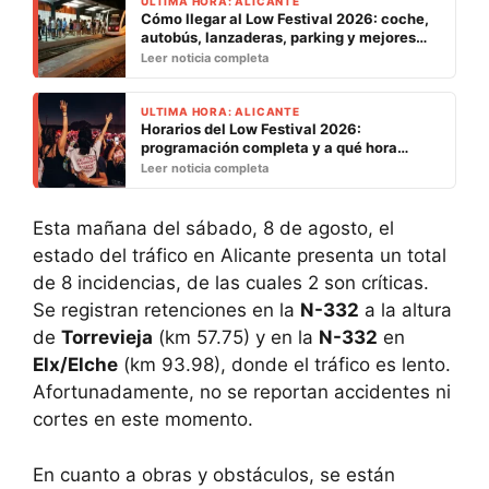
ULTIMA HORA: ALICANTE
Cómo llegar al Low Festival 2026: coche,
autobús, lanzaderas, parking y mejores
accesos
Leer noticia completa
ULTIMA HORA: ALICANTE
Horarios del Low Festival 2026:
programación completa y a qué hora
actúa cada artista
Leer noticia completa
Esta mañana del sábado, 8 de agosto, el
estado del tráfico en Alicante presenta un total
de 8 incidencias, de las cuales 2 son críticas.
Se registran retenciones en la
N-332
a la altura
de
Torrevieja
(km 57.75) y en la
N-332
en
Elx/Elche
(km 93.98), donde el tráfico es lento.
Afortunadamente, no se reportan accidentes ni
cortes en este momento.
En cuanto a obras y obstáculos, se están