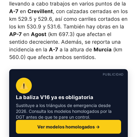
llevando a cabo trabajos en varios puntos de la
A-7
en
Crevillent
, con calzadas cerradas en los
km 529.5 y 529.6, así como carriles cortados en
los km 530.9 y 531.6. También hay obras en la
AP-7
en
Agost
(km 697.3) que afectan el
sentido decreciente. Además, se reporta una
incidencia en la
A-7
a la altura de
Murcia
(km
560.0) que afecta ambos sentidos.
PUBLICIDAD
La baliza V16 ya es obligatoria
Sustituye a los triángulos de emergencia desde
2026. Consulta los modelos homologados por la
DGT antes de que te pare un control.
Ver modelos homologados →