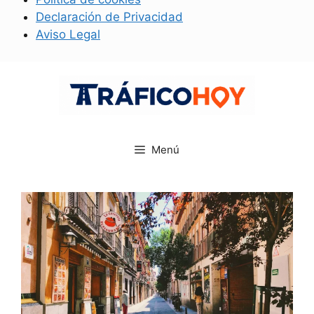
Declaración de Privacidad
Aviso Legal
Saltar
al
contenido
Menú