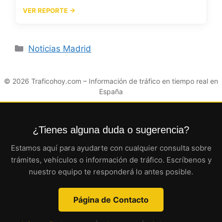
VER REPORTE →
Categorías
Noticias Madrid
© 2026
Traficohoy.com
– Información de tráfico en tiempo real en
España
¿Tienes alguna duda o sugerencia?
Estamos aquí para ayudarte con cualquier consulta sobre
trámites, vehículos o información de tráfico. Escríbenos y
nuestro equipo te responderá lo antes posible.
Página de Contacto