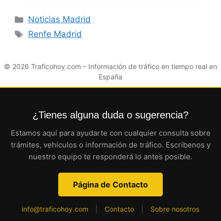
Categorías
Noticias Madrid
Etiquetas
Renfe Madrid
© 2026
Traficohoy.com
– Información de tráfico en tiempo real en
España
¿Tienes alguna duda o sugerencia?
Estamos aquí para ayudarte con cualquier consulta sobre
trámites, vehículos o información de tráfico. Escríbenos y
nuestro equipo te responderá lo antes posible.
Página de Contacto
info@traficohoy.com
|
Contacto
|
Sobre nosotros